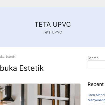
TETA UPVC
Teta UPVC
ka Estetik”
Search
buka Estetik
Recent
Cara Menci
Menyenang