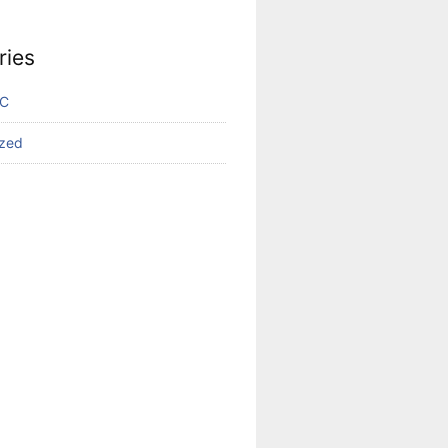
ries
VC
ized