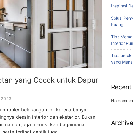
Inspirasi D
Solusi Pen
Ruang
Tips Memas
Interior R
Tips untuk
yang Mena
otan yang Cocok untuk Dapur
Recent
 2023
No commen
i populer belakangan ini, karena banyak
ngnya desain interior dan eksterior. Bukan
Archiv
r, namun juga memikirkan bagaimana
erta terlihat cantik juga.