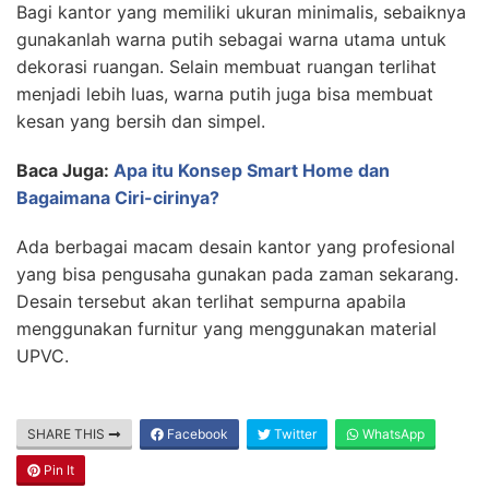
Bagi kantor yang memiliki ukuran minimalis, sebaiknya
gunakanlah warna putih sebagai warna utama untuk
dekorasi ruangan. Selain membuat ruangan terlihat
menjadi lebih luas, warna putih juga bisa membuat
kesan yang bersih dan simpel.
Baca Juga:
Apa itu Konsep Smart Home dan
Bagaimana Ciri-cirinya?
Ada berbagai macam desain kantor yang profesional
yang bisa pengusaha gunakan pada zaman sekarang.
Desain tersebut akan terlihat sempurna apabila
menggunakan furnitur yang menggunakan material
UPVC.
SHARE THIS
Facebook
Twitter
WhatsApp
Pin It