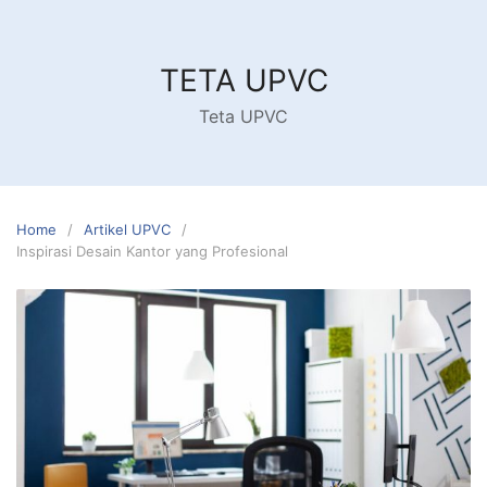
Skip
to
content
TETA UPVC
Teta UPVC
Home
Artikel UPVC
Inspirasi Desain Kantor yang Profesional