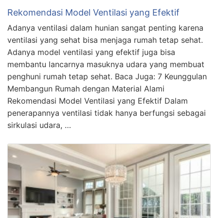
Rekomendasi Model Ventilasi yang Efektif
Adanya ventilasi dalam hunian sangat penting karena
ventilasi yang sehat bisa menjaga rumah tetap sehat.
Adanya model ventilasi yang efektif juga bisa
membantu lancarnya masuknya udara yang membuat
penghuni rumah tetap sehat. Baca Juga: 7 Keunggulan
Membangun Rumah dengan Material Alami
Rekomendasi Model Ventilasi yang Efektif Dalam
penerapannya ventilasi tidak hanya berfungsi sebagai
sirkulasi udara, …