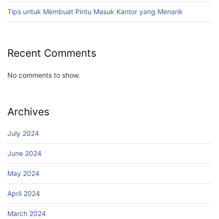
Tips untuk Membuat Pintu Masuk Kantor yang Menarik
Recent Comments
No comments to show.
Archives
July 2024
June 2024
May 2024
April 2024
March 2024