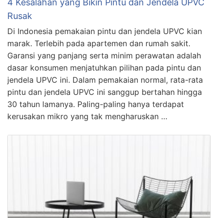
4 Kesalahan yang Bikin Pintu dan Jendela UPVC
Rusak
Di Indonesia pemakaian pintu dan jendela UPVC kian
marak. Terlebih pada apartemen dan rumah sakit.
Garansi yang panjang serta minim perawatan adalah
dasar konsumen menjatuhkan pilihan pada pintu dan
jendela UPVC ini. Dalam pemakaian normal, rata-rata
pintu dan jendela UPVC ini sanggup bertahan hingga
30 tahun lamanya. Paling-paling hanya terdapat
kerusakan mikro yang tak mengharuskan …