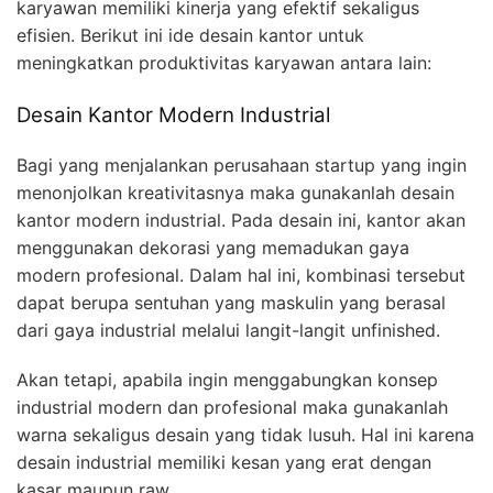
karyawan memiliki kinerja yang efektif sekaligus
efisien. Berikut ini ide desain kantor untuk
meningkatkan produktivitas karyawan antara lain:
Desain Kantor Modern Industrial
Bagi yang menjalankan perusahaan startup yang ingin
menonjolkan kreativitasnya maka gunakanlah desain
kantor modern industrial. Pada desain ini, kantor akan
menggunakan dekorasi yang memadukan gaya
modern profesional. Dalam hal ini, kombinasi tersebut
dapat berupa sentuhan yang maskulin yang berasal
dari gaya industrial melalui langit-langit unfinished.
Akan tetapi, apabila ingin menggabungkan konsep
industrial modern dan profesional maka gunakanlah
warna sekaligus desain yang tidak lusuh. Hal ini karena
desain industrial memiliki kesan yang erat dengan
kasar maupun raw.