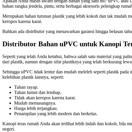
Apakah Anda masih awam dengan bahan yang satu ini? uPVC atau Unpl
bahan rangka jendela, pintu, serta berbagai aksesoris pelengkap rumah
Merupakan bahan turunan plastik yang lebih kokoh dan tak mudah mele
keropos karena karat.
Bahkan ada distributor yang menawarkan garansi hingga belasan tah
Distributor Bahan uPVC untuk Kanopi T
Seperti yang telah Anda ketahui, bahwa salah satu material yang p
dari plastik, namun dengan sifat plastiknya yang telah berkurang lew
Sehingga uPVC tidak lentur dan mudah meleleh seperti plastik pada
kelebihan plastik lainnya, seperti:
Tahan rayap.
Tahan lumut dan lembap.
Tidak akan keropos karena karat.
Mudah memasangnya.
Harga lebih terjangkau.
Penampilan yang lebih modern dan berkelas.
Kanopi teras rumah Anda akan terlihat lebih indah dan kokoh, bila 
negeri.