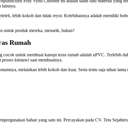
asticized Poly Vynil Chloride ini adalah salah satu material yang s
 lainnya.
leh, lebih kokoh dan tidak reyot. Kelebihannya adalah memiliki bobot
un untuk produk mereka, menarik, bukan?
eras Rumah
aling cocok untuk membuat kanopi teras rumah adalah uPVC. Terlebih 
at proses kimiawi saat membuatnya.
 umumnya, melainkan lebih kokoh dan kuat. Serta tentu saja tahan la
mempergunakan bahan yang satu ini. Percayakan pada CV. Teta Sejahter