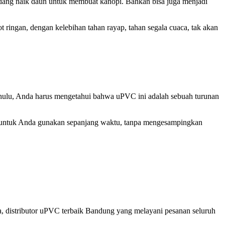
edang naik daun untuk membuat kanopi. Bahkan bisa juga menjadi
 ringan, dengan kelebihan tahan rayap, tahan segala cuaca, tak akan
dahulu, Anda harus mengetahui bahwa uPVC ini adalah sebuah turunan
ma untuk Anda gunakan sepanjang waktu, tanpa mengesampingkan
a, distributor uPVC terbaik Bandung yang melayani pesanan seluruh