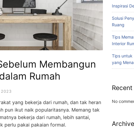
Inspirasi D
Solusi Pen
Ruang
Tips Memas
Interior R
Tips untuk
i Sebelum Membangun
yang Mena
 dalam Rumah
Recent
 2023
No commen
akat yang bekerja dari rumah, dan tak heran
ah pun ikut naik popularitasnya. Memang tak
atnya bekerja dari rumah, lebih santai,
Archiv
k perlu pakai pakaian formal.