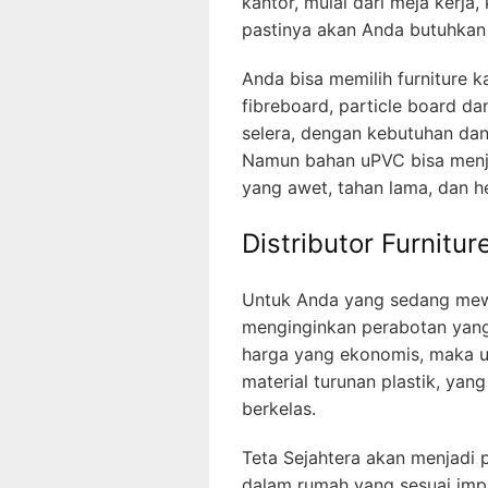
kantor, mulai dari meja kerja
pastinya akan Anda butuhkan
Anda bisa memilih furniture k
fibreboard, particle board d
selera, dengan kebutuhan dan 
Namun bahan uPVC bisa menjadi
yang awet, tahan lama, dan h
Distributor Furnitu
Untuk Anda yang sedang mew
menginginkan perabotan yang 
harga yang ekonomis, maka uP
material turunan plastik, yan
berkelas.
Teta Sejahtera akan menjadi
dalam rumah yang sesuai imp