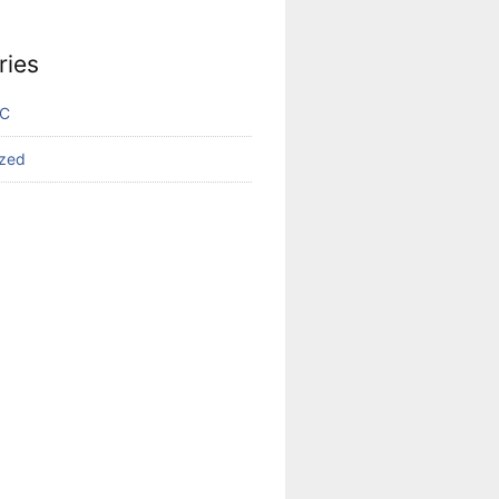
ries
VC
ized