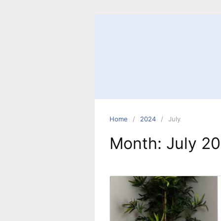
Skip
to
content
Home
2024
July
Month:
July 2