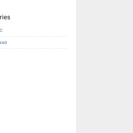
ries
VC
ized