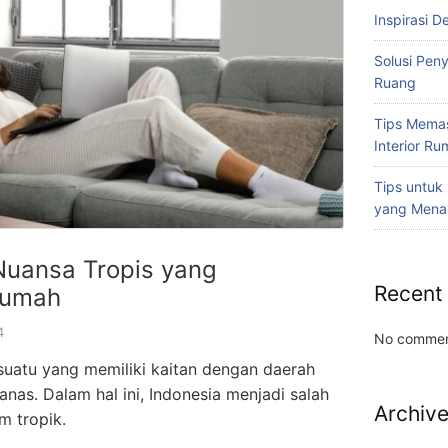
Inspirasi D
Solusi Pen
Ruang
Tips Memas
Interior R
Tips untuk
yang Mena
Nuansa Tropis yang
Recent
Rumah
4
No commen
sesuatu yang memiliki kaitan dengan daerah
nas. Dalam hal ini, Indonesia menjadi salah
Archiv
m tropik.