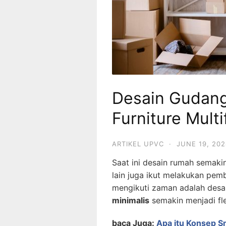
Desain Gudang
Furniture Mult
ARTIKEL UPVC
·
JUNE 19, 202
Saat ini desain rumah semaki
lain juga ikut melakukan pem
mengikuti zaman adalah des
minimalis
semakin menjadi flek
baca Juga:
Apa itu Konsep S