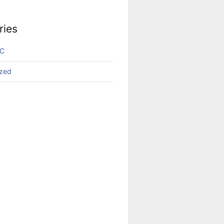
ries
VC
ized