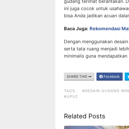
gudang terlihat berantakan. 
ini juga cocok untuk usahawan
bisa Anda jadikan acuan da
Baca Juga:
Rekomendasi Mat
Dengan menggunakan desain 
serta tata ruang menjadi lebi
minimalis guna mendapatkan 
SHARE THIS
Facebook
TAGS:
#DESAIN GUDANG MIN
#UPVC
Related Posts