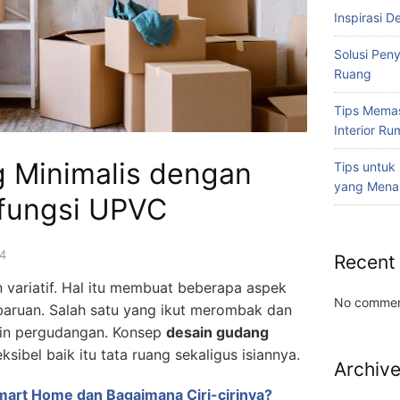
Inspirasi D
Solusi Pen
Ruang
Tips Memas
Interior R
 Minimalis dengan
Tips untuk
yang Mena
ifungsi UPVC
4
Recent
n variatif. Hal itu membuat beberapa aspek
No commen
baruan. Salah satu yang ikut merombak dan
ain pergudangan. Konsep
desain gudang
sibel baik itu tata ruang sekaligus isiannya.
Archiv
mart Home dan Bagaimana Ciri-cirinya?