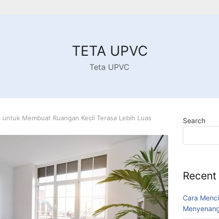
TETA UPVC
Teta UPVC
gi untuk Membuat Ruangan Kecil Terasa Lebih Luas
Search
Recent
Cara Menci
Menyenang