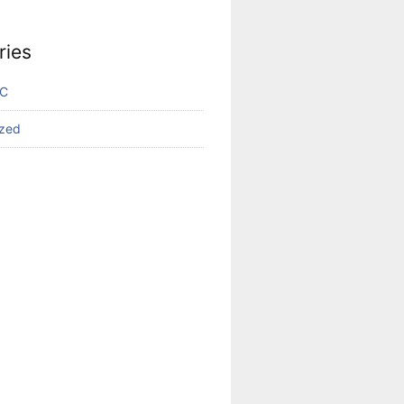
ries
VC
ized