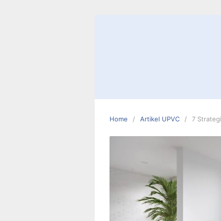
Skip
to
content
Home
Artikel UPVC
7 Strate