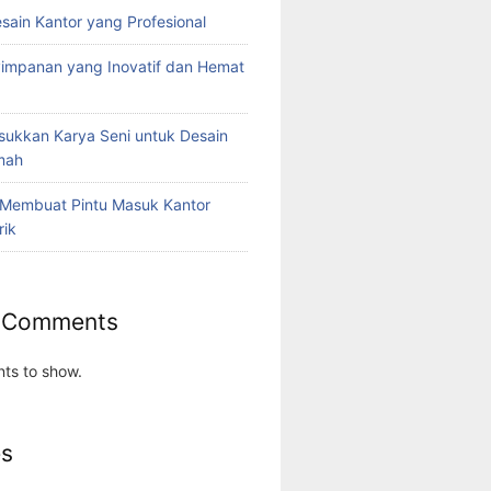
esain Kantor yang Profesional
yimpanan yang Inovatif dan Hemat
ukkan Karya Seni untuk Desain
umah
 Membuat Pintu Masuk Kantor
rik
 Comments
ts to show.
es