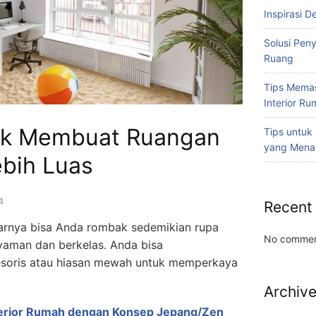
Inspirasi D
Solusi Pen
Ruang
Tips Memas
Interior R
tuk Membuat Ruangan
Tips untuk
yang Mena
ebih Luas
4
Recent
arnya bisa Anda rombak sedemikian rupa
No commen
aman dan berkelas. Anda bisa
oris atau hiasan mewah untuk memperkaya
Archiv
terior Rumah dengan Konsep Jepang/Zen