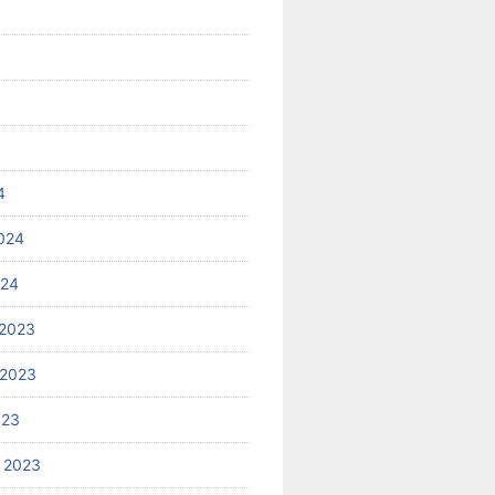
4
024
024
2023
 2023
023
 2023