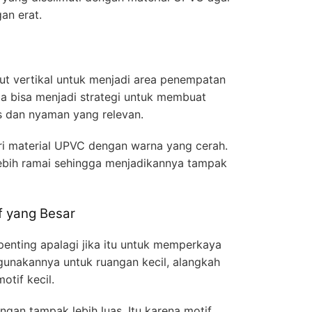
an erat.
t vertikal untuk menjadi area penempatan
uga bisa menjadi strategi untuk membuat
as dan nyaman yang relevan.
dari material UPVC dengan warna yang cerah.
 lebih ramai sehingga menjadikannya tampak
f yang Besar
penting apalagi jika itu untuk memperkaya
gunakannya untuk ruangan kecil, alangkah
otif kecil.
ngan tampak lebih luas. Itu karena motif