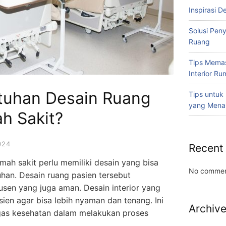
Inspirasi D
Solusi Pen
Ruang
Tips Memas
Interior R
tuhan Desain Ruang
Tips untuk
yang Mena
h Sakit?
024
Recent
mah sakit perlu memiliki desain yang bisa
No commen
n. Desain ruang pasien tersebut
sen yang juga aman. Desain interior yang
ien agar bisa lebih nyaman dan tenang. Ini
Archiv
as kesehatan dalam melakukan proses