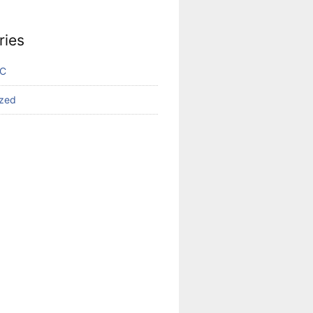
ries
VC
ized