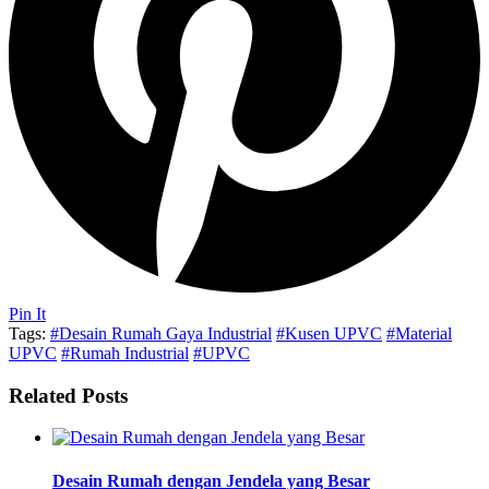
Pin It
Tags:
#Desain Rumah Gaya Industrial
#Kusen UPVC
#Material
UPVC
#Rumah Industrial
#UPVC
Related Posts
Desain Rumah dengan Jendela yang Besar