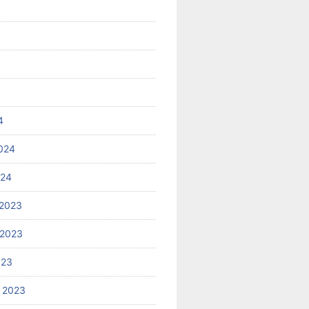
4
024
024
2023
 2023
023
 2023