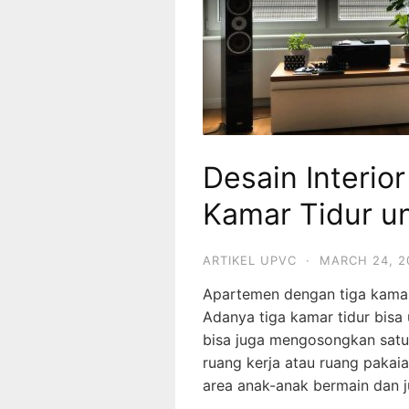
Desain Interio
Kamar Tidur u
ARTIKEL UPVC
·
MARCH 24, 2
Apartemen dengan tiga kamar 
Adanya tiga kamar tidur bisa 
bisa juga mengosongkan satu 
ruang kerja atau ruang pakai
area anak-anak bermain dan j