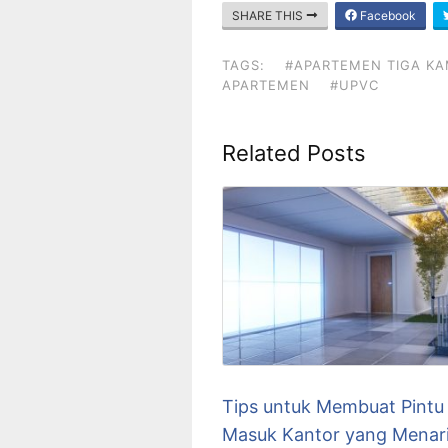
SHARE THIS
Facebook
TAGS:
#APARTEMEN TIGA K
APARTEMEN
#UPVC
Related Posts
Tips untuk Membuat Pintu
Masuk Kantor yang Menar