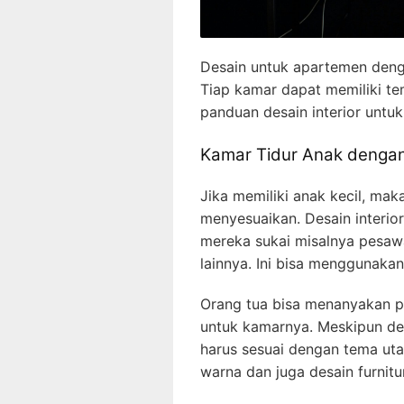
Desain untuk apartemen dengan 
Tiap kamar dapat memiliki t
panduan desain interior untuk
Kamar Tidur Anak dengan 
Jika memiliki anak kecil, ma
menyesuaikan. Desain interio
mereka sukai misalnya pesawat
lainnya. Ini bisa menggunakan
Orang tua bisa menanyakan p
untuk kamarnya. Meskipun de
harus sesuai dengan tema utam
warna dan juga desain furnitu