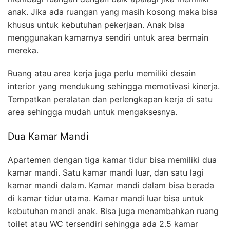
anak. Jika ada ruangan yang masih kosong maka bisa
khusus untuk kebutuhan pekerjaan. Anak bisa
menggunakan kamarnya sendiri untuk area bermain
mereka.
Ruang atau area kerja juga perlu memiliki desain
interior yang mendukung sehingga memotivasi kinerja.
Tempatkan peralatan dan perlengkapan kerja di satu
area sehingga mudah untuk mengaksesnya.
Dua Kamar Mandi
Apartemen dengan tiga kamar tidur bisa memiliki dua
kamar mandi. Satu kamar mandi luar, dan satu lagi
kamar mandi dalam. Kamar mandi dalam bisa berada
di kamar tidur utama. Kamar mandi luar bisa untuk
kebutuhan mandi anak. Bisa juga menambahkan ruang
toilet atau WC tersendiri sehingga ada 2.5 kamar