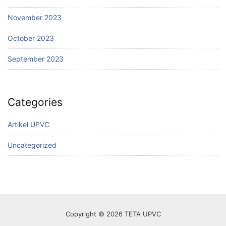
November 2023
October 2023
September 2023
Categories
Artikel UPVC
Uncategorized
Copyright © 2026 TETA UPVC