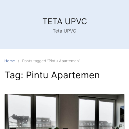
Skip
to
content
TETA UPVC
Teta UPVC
Home
Posts tagged “Pintu Apartemen”
Tag:
Pintu Apartemen