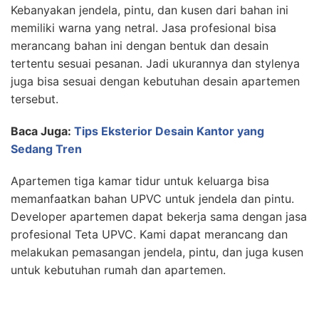
Kebanyakan jendela, pintu, dan kusen dari bahan ini
memiliki warna yang netral. Jasa profesional bisa
merancang bahan ini dengan bentuk dan desain
tertentu sesuai pesanan. Jadi ukurannya dan stylenya
juga bisa sesuai dengan kebutuhan desain apartemen
tersebut.
Baca Juga:
Tips Eksterior Desain Kantor yang
Sedang Tren
Apartemen tiga kamar tidur untuk keluarga bisa
memanfaatkan bahan UPVC untuk jendela dan pintu.
Developer apartemen dapat bekerja sama dengan jasa
profesional Teta UPVC. Kami dapat merancang dan
melakukan pemasangan jendela, pintu, dan juga kusen
untuk kebutuhan rumah dan apartemen.