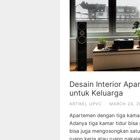
Desain Interior Ap
untuk Keluarga
ARTIKEL UPVC
·
MARCH 24, 2
Apartemen dengan tiga kamar 
Adanya tiga kamar tidur bisa 
bisa juga mengosongkan satu 
ruang kerja atau ruang pakai