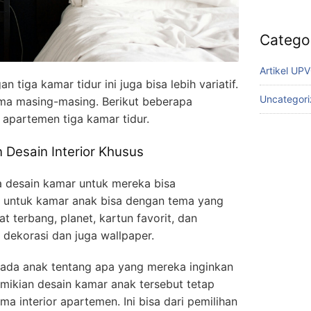
Catego
Artikel UP
tiga kamar tidur ini juga bisa lebih variatif.
Uncategor
ema masing-masing. Berikut beberapa
 apartemen tiga kamar tidur.
Desain Interior Khusus
ka desain kamar untuk mereka bisa
r untuk kamar anak bisa dengan tema yang
 terbang, planet, kartun favorit, dan
 dekorasi dan juga wallpaper.
ada anak tentang apa yang mereka inginkan
mikian desain kamar anak tersebut tetap
a interior apartemen. Ini bisa dari pemilihan