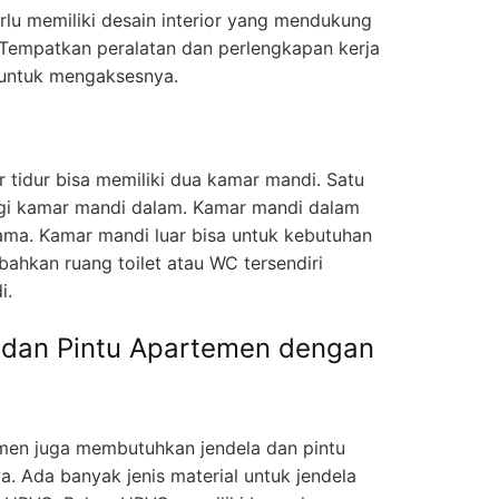
rlu memiliki desain interior yang mendukung
 Tempatkan peralatan dan perlengkapan kerja
 untuk mengaksesnya.
tidur bisa memiliki dua kamar mandi. Satu
lagi kamar mandi dalam. Kamar mandi dalam
tama. Kamar mandi luar bisa untuk kebutuhan
ahkan ruang toilet atau WC tersendiri
i.
 dan Pintu Apartemen dengan
emen juga membutuhkan jendela dan pintu
a. Ada banyak jenis material untuk jendela