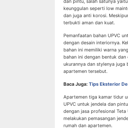
dan pintu, salah satunya yai
keunggulan seperti low mainte
dan juga anti korosi. Meskip
terbukti aman dan kuat.
Pemanfaatan bahan UPVC unt
dengan desain interiornya. Ke
bahan ini memiliki warna yang
bahan ini dengan bentuk dan 
ukurannya dan stylenya juga 
apartemen tersebut.
Baca Juga:
Tips Eksterior D
Apartemen tiga kamar tidur 
UPVC untuk jendela dan pint
dengan jasa profesional Tet
melakukan pemasangan jendel
rumah dan apartemen.