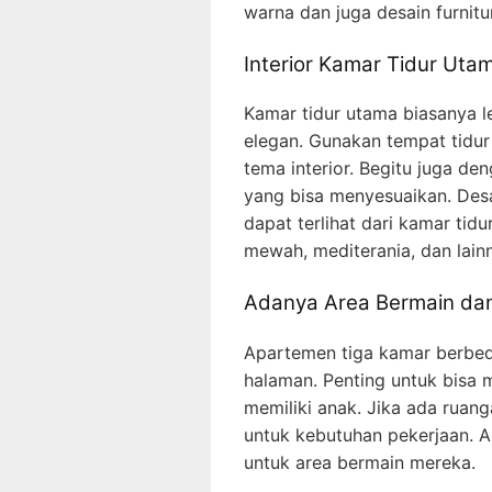
warna dan juga desain furnitu
Interior Kamar Tidur Uta
Kamar tidur utama biasanya le
elegan. Gunakan tempat tidur
tema interior. Begitu juga de
yang bisa menyesuaikan. Des
dapat terlihat dari kamar tid
mewah, mediterania, dan lain
Adanya Area Bermain dan
Apartemen tiga kamar berbed
halaman. Penting untuk bisa 
memiliki anak. Jika ada rua
untuk kebutuhan pekerjaan. 
untuk area bermain mereka.