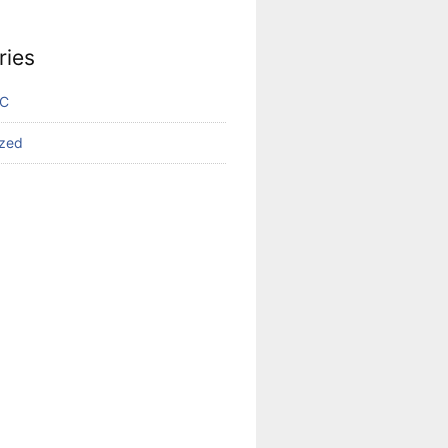
ries
VC
ized