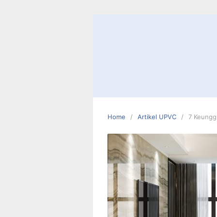
Skip
to
content
Home
Artikel UPVC
7 Keungg