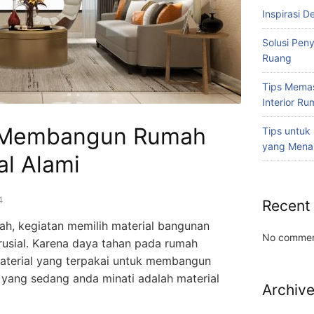
Inspirasi D
Solusi Pen
Ruang
Tips Memas
Interior R
 Membangun Rumah
Tips untuk
yang Mena
al Alami
4
Recent
, kegiatan memilih material bangunan
No commen
krusial. Karena daya tahan pada rumah
material yang terpakai untuk membangun
l yang sedang anda minati adalah material
Archiv