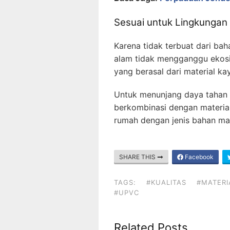
Sesuai untuk Lingkungan 
Karena tidak terbuat dari ba
alam tidak mengganggu ekosist
yang berasal dari material k
Untuk menunjang daya tahan 
berkombinasi dengan material 
rumah dengan jenis bahan mate
SHARE THIS
Facebook
TAGS:
#KUALITAS
#MATERI
#UPVC
Related Posts