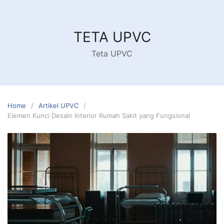
Skip
to
content
TETA UPVC
Teta UPVC
Home
Artikel UPVC
Elemen Kunci Desain Interior Rumah Sakit yang Fungsional