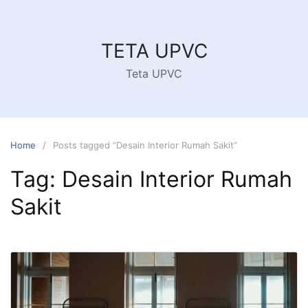
Skip
to
content
TETA UPVC
Teta UPVC
Home
Posts tagged “Desain Interior Rumah Sakit”
Tag:
Desain Interior Rumah
Sakit