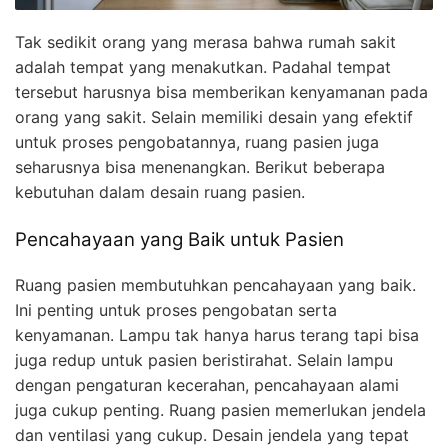
Tak sedikit orang yang merasa bahwa rumah sakit
adalah tempat yang menakutkan. Padahal tempat
tersebut harusnya bisa memberikan kenyamanan pada
orang yang sakit. Selain memiliki desain yang efektif
untuk proses pengobatannya, ruang pasien juga
seharusnya bisa menenangkan. Berikut beberapa
kebutuhan dalam desain ruang pasien.
Pencahayaan yang Baik untuk Pasien
Ruang pasien membutuhkan pencahayaan yang baik.
Ini penting untuk proses pengobatan serta
kenyamanan. Lampu tak hanya harus terang tapi bisa
juga redup untuk pasien beristirahat. Selain lampu
dengan pengaturan kecerahan, pencahayaan alami
juga cukup penting. Ruang pasien memerlukan jendela
dan ventilasi yang cukup. Desain jendela yang tepat