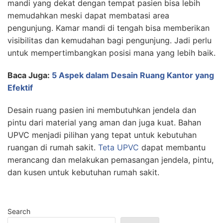
mandi yang dekat dengan tempat pasien bisa lebih
memudahkan meski dapat membatasi area
pengunjung. Kamar mandi di tengah bisa memberikan
visibilitas dan kemudahan bagi pengunjung. Jadi perlu
untuk mempertimbangkan posisi mana yang lebih baik.
Baca Juga:
5 Aspek dalam Desain Ruang Kantor yang
Efektif
Desain ruang pasien ini membutuhkan jendela dan
pintu dari material yang aman dan juga kuat. Bahan
UPVC menjadi pilihan yang tepat untuk kebutuhan
ruangan di rumah sakit.
Teta UPVC
dapat membantu
merancang dan melakukan pemasangan jendela, pintu,
dan kusen untuk kebutuhan rumah sakit.
Search