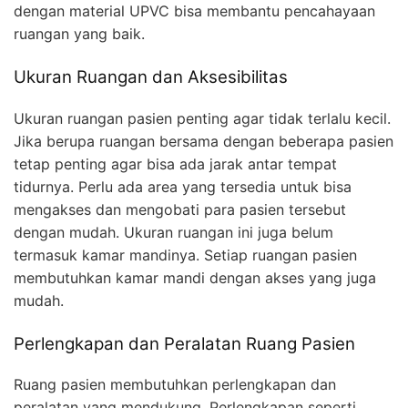
dengan material UPVC bisa membantu pencahayaan
ruangan yang baik.
Ukuran Ruangan dan Aksesibilitas
Ukuran ruangan pasien penting agar tidak terlalu kecil.
Jika berupa ruangan bersama dengan beberapa pasien
tetap penting agar bisa ada jarak antar tempat
tidurnya. Perlu ada area yang tersedia untuk bisa
mengakses dan mengobati para pasien tersebut
dengan mudah. Ukuran ruangan ini juga belum
termasuk kamar mandinya. Setiap ruangan pasien
membutuhkan kamar mandi dengan akses yang juga
mudah.
Perlengkapan dan Peralatan Ruang Pasien
Ruang pasien membutuhkan perlengkapan dan
peralatan yang mendukung. Perlengkapan seperti