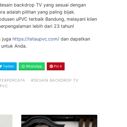
desain backdrop TV yang sesuai dengan
ra adalah pilihan yang paling bijak.
odusen uPVC terbaik Bandung, melayani klien
berpengalaman lebih dari 23 tahun!
g juga
https://tetaupvc.com/
dan dapatkan
 untuk Anda.
Twitter
WhatsApp
Pin It
TERPERCAYA
#DESAIN BACKDROP TV
UPVC