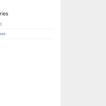
ries
VC
ized