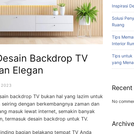
Inspirasi D
Solusi Pen
Ruang
Tips Memas
Interior R
esain Backdrop TV
Tips untuk
yang Mena
an Elegan
 2023
Recent
sain backdrop TV bukan hal yang lazim untuk
No commen
n seiring dengan berkembangnya zaman dan
ang masuk lewat internet, semakin banyak
n, termasuk desain backdrop untuk TV.
Archiv
inding bagian belakang tempat TV Anda