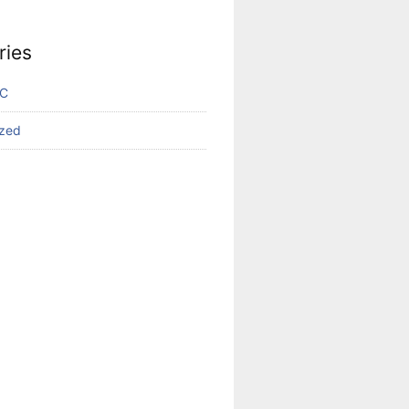
ries
VC
ized