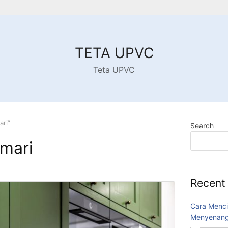
TETA UPVC
Teta UPVC
ari”
Search
mari
Recent
Cara Menci
Menyenang