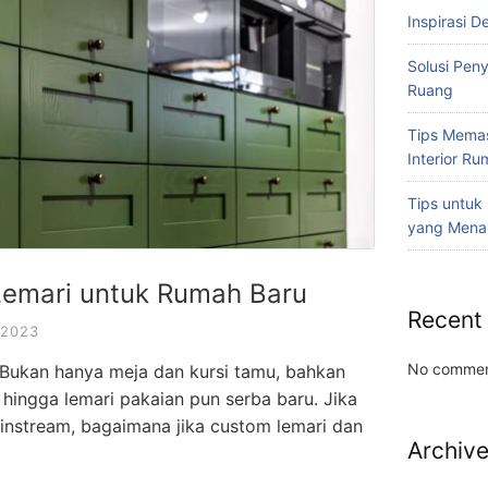
Inspirasi D
Solusi Pen
Ruang
Tips Memas
Interior R
Tips untuk
yang Mena
Lemari untuk Rumah Baru
Recent
 2023
No commen
 Bukan hanya meja dan kursi tamu, bahkan
 hingga lemari pakaian pun serba baru. Jika
ainstream, bagaimana jika custom lemari dan
Archiv