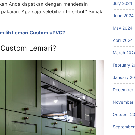
July 2024
akan Anda dapatkan dengan mendesain
ri pakaian. Apa saja kelebihan tersebut? Simak
June 2024
May 2024
milih Lemari Custom uPVC?
April 2024
 Custom Lemari?
March 202
February 2
January 2
December 
November
October 2
September