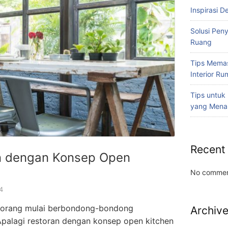
Inspirasi D
Solusi Pen
Ruang
Tips Memas
Interior R
Tips untuk
yang Mena
Recent
an dengan Konsep Open
No commen
4
 orang mulai berbondong-bondong
Archiv
Apalagi restoran dengan konsep open kitchen