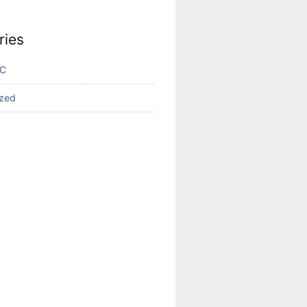
ries
VC
ized