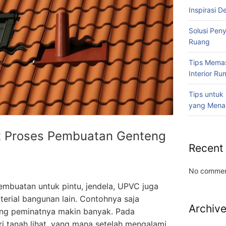
Inspirasi D
Solusi Pen
Ruang
Tips Memas
Interior R
Tips untuk
yang Mena
at Proses Pembuatan Genteng
Recent
No commen
mbuatan untuk pintu, jendela, UPVC juga
erial bangunan lain. Contohnya saja
Archiv
g peminatnya makin banyak. Pada
 tanah lihat, yang mana setelah mengalami