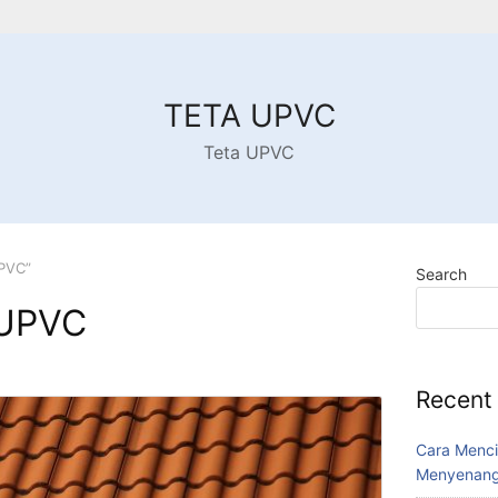
TETA UPVC
Teta UPVC
PVC”
Search
 UPVC
Recent
Cara Menci
Menyenang