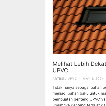
Melihat Lebih Dek
UPVC
ARTIKEL UPVC
·
MAY 1, 2024
Tidak hanya sebagai bahan pe
menjadi bahan baku untuk mat
pembuatan genteng UPVC yan
umumnya genteng terbuat dari