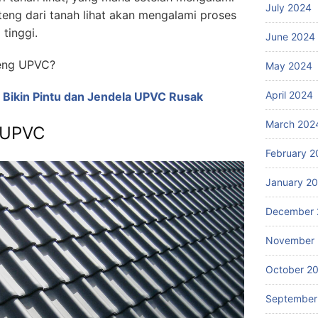
July 2024
eng dari tanah lihat akan mengalami proses
tinggi.
June 2024
eng UPVC?
May 2024
April 2024
 Bikin Pintu dan Jendela UPVC Rusak
March 202
 UPVC
February 2
January 2
December 
November
October 2
September