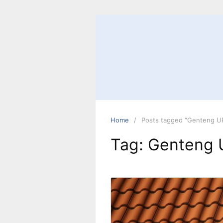
Skip
to
content
Home
Posts tagged “Genteng U
Tag:
Genteng