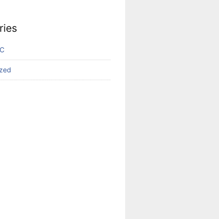
ries
VC
ized