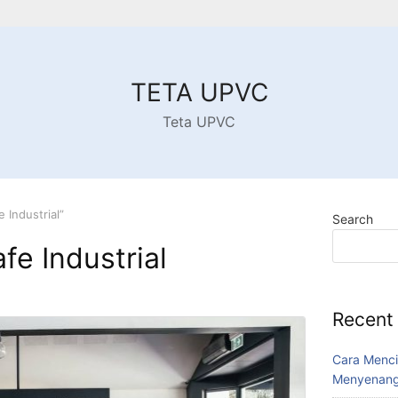
TETA UPVC
Teta UPVC
 Industrial”
Search
afe Industrial
Recent
Cara Menci
Menyenang