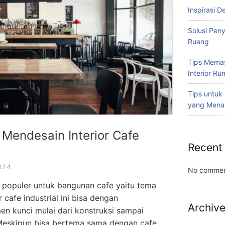
Inspirasi D
Solusi Pen
Ruang
Tips Memas
Interior R
Tips untuk
yang Mena
 Mendesain Interior Cafe
Recent
024
No commen
 populer untuk bangunan cafe yaitu tema
r cafe industrial ini bisa dengan
Archiv
 kunci mulai dari konstruksi sampai
eskipun bisa bertema sama dengan cafe