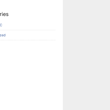
ries
VC
ized