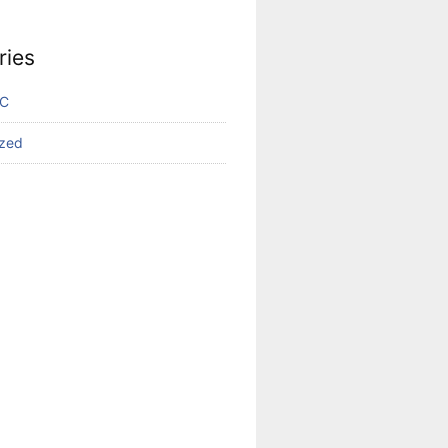
ries
VC
ized