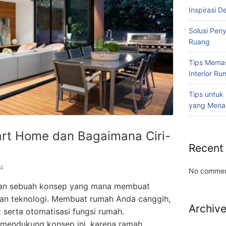
Inspirasi D
Solusi Pen
Ruang
Tips Memas
Interior R
Tips untuk
yang Mena
rt Home dan Bagaimana Ciri-
Recent
4
No commen
an sebuah konsep yang mana membuat
gan teknologi. Membuat rumah Anda canggih,
Archiv
 serta otomatisasi fungsi rumah.
mendukung konsep ini, karena ramah