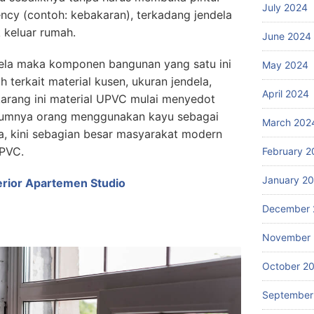
July 2024
ncy (contoh: kebakaran), terkadang jendela
k keluar rumah.
June 2024
dela maka komponen bangunan yang satu ini
May 2024
h terkait material kusen, ukuran jendela,
April 2024
arang ini material UPVC mulai menyedot
 umumnya orang menggunakan kayu sebagai
March 202
la, kini sebagian besar masyarakat modern
UPVC.
February 2
January 2
terior Apartemen Studio
December 
November
October 2
September