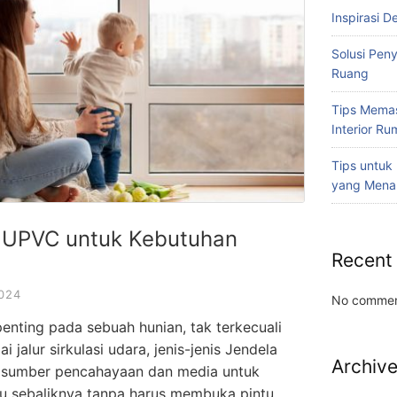
Inspirasi D
Solusi Pen
Ruang
Tips Memas
Interior R
Tips untuk
yang Mena
a UPVC untuk Kebutuhan
Recent
024
No commen
nting pada sebuah hunian, tak terkecuali
jalur sirkulasi udara, jenis-jenis Jendela
Archiv
i sumber pencahayaan dan media untuk
tau sebaliknya tanpa harus membuka pintu.