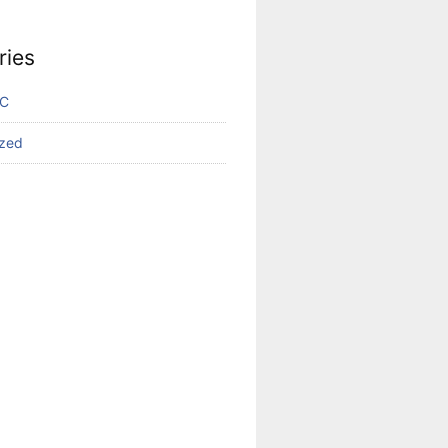
ries
VC
ized