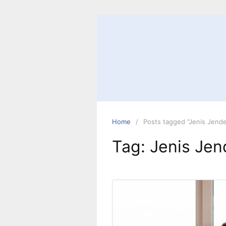
Skip
to
content
Home
Posts tagged “Jenis Jend
Tag:
Jenis Je