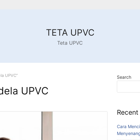
TETA UPVC
Teta UPVC
ela UPVC”
Search
ndela UPVC
Recent
Cara Menci
Menyenang