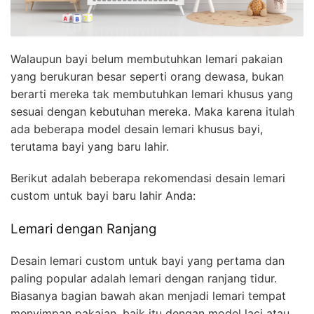
Walaupun bayi belum membutuhkan lemari pakaian
yang berukuran besar seperti orang dewasa, bukan
berarti mereka tak membutuhkan lemari khusus yang
sesuai dengan kebutuhan mereka. Maka karena itulah
ada beberapa model desain lemari khusus bayi,
terutama bayi yang baru lahir.
Berikut adalah beberapa rekomendasi desain lemari
custom untuk bayi baru lahir Anda:
Lemari dengan Ranjang
Desain lemari custom untuk bayi yang pertama dan
paling popular adalah lemari dengan ranjang tidur.
Biasanya bagian bawah akan menjadi lemari tempat
menyimpan pakaian, baik itu dengan model laci atau