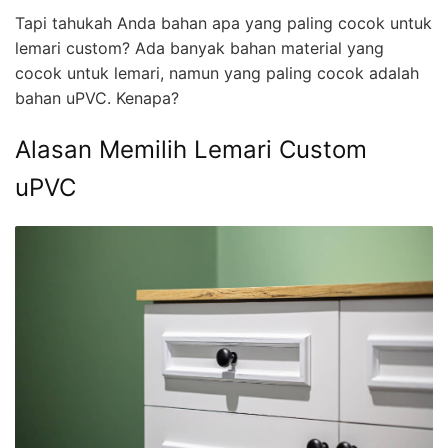
Tapi tahukah Anda bahan apa yang paling cocok untuk
lemari custom? Ada banyak bahan material yang
cocok untuk lemari, namun yang paling cocok adalah
bahan uPVC. Kenapa?
Alasan Memilih Lemari Custom
uPVC