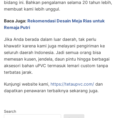
bidang ini. Bahkan pengalaman selama 20 tahun lebih,
membuat kami lebih unggul.
Baca Juga:
Rekomendasi Desain Meja Rias untuk
Remaja Putri
Jika Anda berada dalam luar daerah, tak perlu
khawatir karena kami juga melayani pengiriman ke
seluruh daerah Indonesia. Jadi semua orang bisa
memesan kusen, jendela, daun pintu hingga berbagai
aksesori bahan uPVC termasuk lemari custom tanpa
terbatas jarak.
Kunjungi website kami,
https://tetaupvc.com/
dan
dapatkan penawaran terbaiknya sekarang juga.
Search