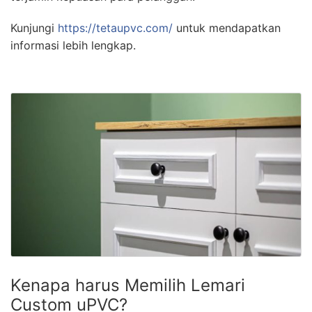
Kunjungi
https://tetaupvc.com/
untuk mendapatkan
informasi lebih lengkap.
Kenapa harus Memilih Lemari
Custom uPVC?