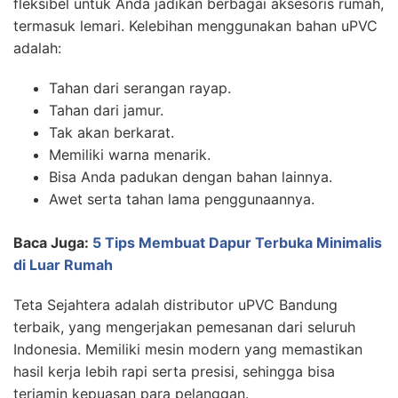
fleksibel untuk Anda jadikan berbagai aksesoris rumah,
termasuk lemari. Kelebihan menggunakan bahan uPVC
adalah:
Tahan dari serangan rayap.
Tahan dari jamur.
Tak akan berkarat.
Memiliki warna menarik.
Bisa Anda padukan dengan bahan lainnya.
Awet serta tahan lama penggunaannya.
Baca Juga:
5 Tips Membuat Dapur Terbuka Minimalis
di Luar Rumah
Teta Sejahtera adalah distributor uPVC Bandung
terbaik, yang mengerjakan pemesanan dari seluruh
Indonesia. Memiliki mesin modern yang memastikan
hasil kerja lebih rapi serta presisi, sehingga bisa
terjamin kepuasan para pelanggan.