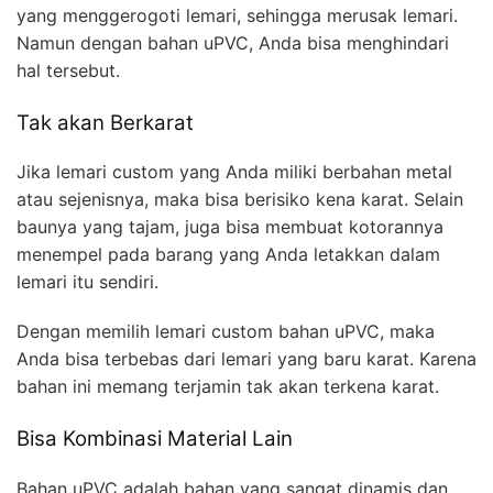
yang menggerogoti lemari, sehingga merusak lemari.
Namun dengan bahan uPVC, Anda bisa menghindari
hal tersebut.
Tak akan Berkarat
Jika lemari custom yang Anda miliki berbahan metal
atau sejenisnya, maka bisa berisiko kena karat. Selain
baunya yang tajam, juga bisa membuat kotorannya
menempel pada barang yang Anda letakkan dalam
lemari itu sendiri.
Dengan memilih lemari custom bahan uPVC, maka
Anda bisa terbebas dari lemari yang baru karat. Karena
bahan ini memang terjamin tak akan terkena karat.
Bisa Kombinasi Material Lain
Bahan uPVC adalah bahan yang sangat dinamis dan