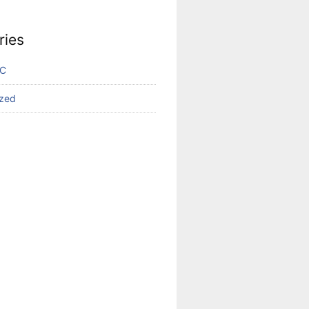
ries
VC
ized