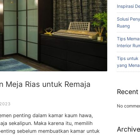
Inspirasi D
Solusi Pen
Ruang
Tips Memas
Interior R
Tips untuk
yang Mena
n Meja Rias untuk Remaja
Recent
 2023
No commen
elemen penting dalam kamar kaum hawa,
ja sekalipun. Maka karena itu, memilih
Archiv
l penting sebelum membuatkan kamar untuk