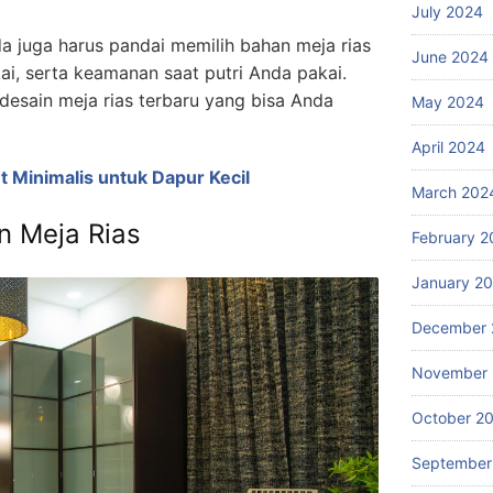
July 2024
da juga harus pandai memilih bahan meja rias
June 2024
i, serta keamanan saat putri Anda pakai.
desain meja rias terbaru yang bisa Anda
May 2024
April 2024
t Minimalis untuk Dapur Kecil
March 202
n Meja Rias
February 2
January 2
December 
November
October 2
September