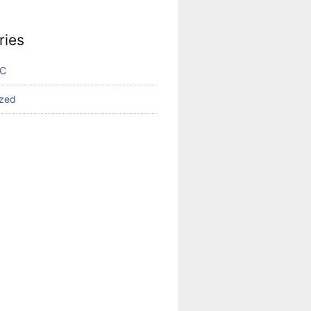
ries
VC
ized