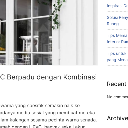
Inspirasi D
Solusi Pen
Ruang
Tips Memas
Interior R
Tips untuk
yang Mena
C Berpadu dengan Kombinasi
Recent
4
No commen
-warna yang spesifik semakin naik ke
 adanya media sosial yang membuat mereka
Archiv
alam kalangan sesama pecinta warna senada.
umah dengan UPVC, banyak sekali akun