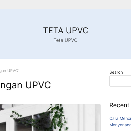
TETA UPVC
Teta UPVC
ngan UPVC”
Search
engan UPVC
Recent
Cara Menci
Menyenang