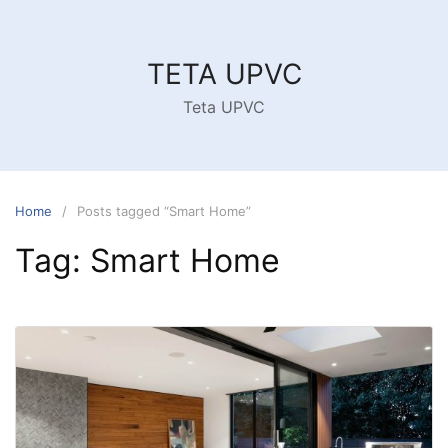
Skip
to
content
TETA UPVC
Teta UPVC
Home
Posts tagged “Smart Home”
Tag:
Smart Home