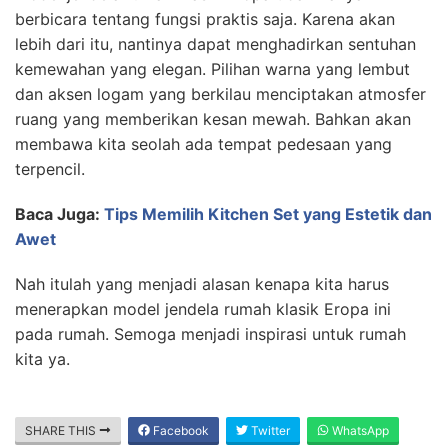
berbicara tentang fungsi praktis saja. Karena akan
lebih dari itu, nantinya dapat menghadirkan sentuhan
kemewahan yang elegan. Pilihan warna yang lembut
dan aksen logam yang berkilau menciptakan atmosfer
ruang yang memberikan kesan mewah. Bahkan akan
membawa kita seolah ada tempat pedesaan yang
terpencil.
Baca Juga:
Tips Memilih Kitchen Set yang Estetik dan
Awet
Nah itulah yang menjadi alasan kenapa kita harus
menerapkan model jendela rumah klasik Eropa ini
pada rumah. Semoga menjadi inspirasi untuk rumah
kita ya.
SHARE THIS
Facebook
Twitter
WhatsApp