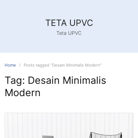
Skip
to
content
TETA UPVC
Teta UPVC
Home
Posts tagged “Desain Minimalis Modern”
Tag:
Desain Minimalis
Modern