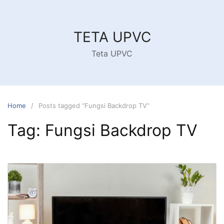
Skip
to
content
TETA UPVC
Teta UPVC
Home
Posts tagged “Fungsi Backdrop TV”
Tag:
Fungsi Backdrop TV