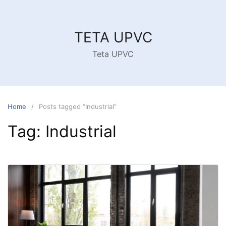
Skip
to
content
TETA UPVC
Teta UPVC
Home
Posts tagged “Industrial”
Tag:
Industrial