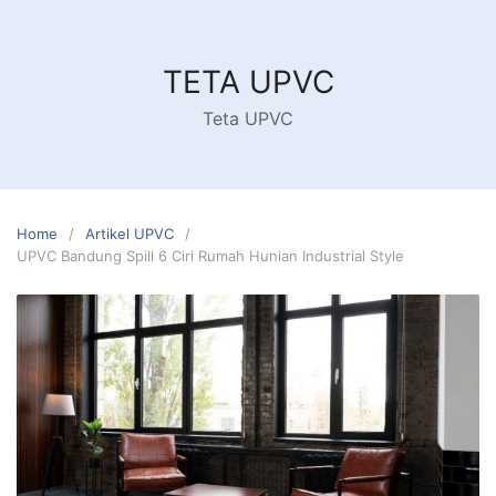
Skip
to
content
TETA UPVC
Teta UPVC
Home
Artikel UPVC
UPVC Bandung Spill 6 Ciri Rumah Hunian Industrial Style