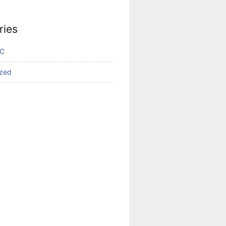
ries
VC
ized