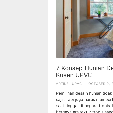
7 Konsep Hunian De
Kusen UPVC
ARTIKEL UPVC
·
OCTOBER 9, 
Pemilihan desain hunian tida
saja. Tapi juga harus mempe
saat tinggal di negara tropi
bergaya arsitektur tropis s