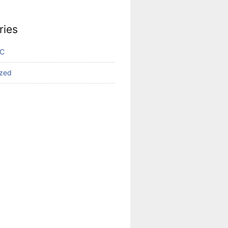
ries
VC
ized