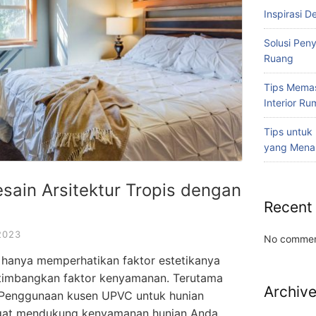
Inspirasi D
Solusi Pen
Ruang
Tips Memas
Interior R
Tips untuk
yang Mena
sain Arsitektur Tropis dengan
Recent
2023
No commen
k hanya memperhatikan faktor estetikanya
rtimbangkan faktor kenyamanan. Terutama
Archiv
s. Penggunaan kusen UPVC untuk hunian
angat mendukung kenyamanan hunian Anda.