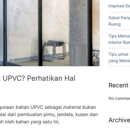
Inspirasi D
Solusi Pen
Ruang
Tips Memas
Interior R
Tips untuk
yang Mena
t UPVC? Perhatikan Hal
Recent
No commen
gunaan bahan UPVC sebagai material bukan
lai dari pembuatan pintu, jendela, kusen dan
Archiv
h oleh bahan yang satu ini.