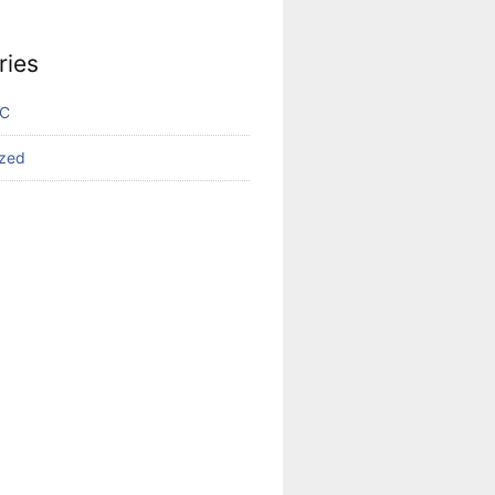
ries
VC
ized