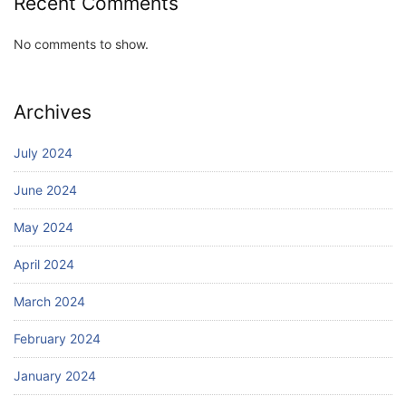
Recent Comments
No comments to show.
Archives
July 2024
June 2024
May 2024
April 2024
March 2024
February 2024
January 2024