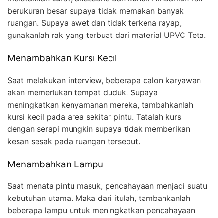
berukuran besar supaya tidak memakan banyak
ruangan. Supaya awet dan tidak terkena rayap,
gunakanlah rak yang terbuat dari material UPVC Teta.
Menambahkan Kursi Kecil
Saat melakukan interview, beberapa calon karyawan
akan memerlukan tempat duduk. Supaya
meningkatkan kenyamanan mereka, tambahkanlah
kursi kecil pada area sekitar pintu. Tatalah kursi
dengan serapi mungkin supaya tidak memberikan
kesan sesak pada ruangan tersebut.
Menambahkan Lampu
Saat menata pintu masuk, pencahayaan menjadi suatu
kebutuhan utama. Maka dari itulah, tambahkanlah
beberapa lampu untuk meningkatkan pencahayaan