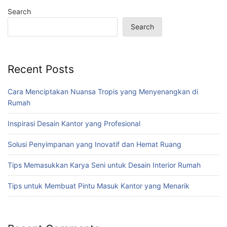
Search
Search
Recent Posts
Cara Menciptakan Nuansa Tropis yang Menyenangkan di
Rumah
Inspirasi Desain Kantor yang Profesional
Solusi Penyimpanan yang Inovatif dan Hemat Ruang
Tips Memasukkan Karya Seni untuk Desain Interior Rumah
Tips untuk Membuat Pintu Masuk Kantor yang Menarik