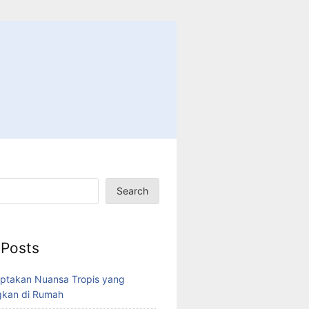
Search
 Posts
ptakan Nuansa Tropis yang
kan di Rumah