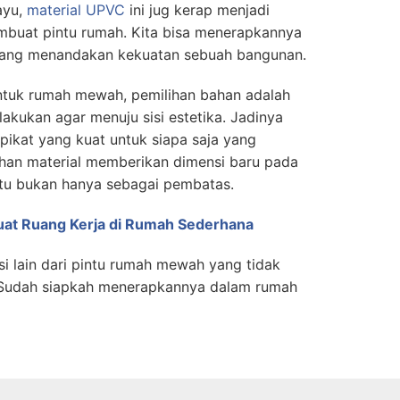
ayu,
material UPVC
ini jug kerap menjadi
mbuat pintu rumah. Kita bisa menerapkannya
yang menandakan kekuatan sebuah bangunan.
tuk rumah mewah, pemilihan bahan adalah
lakukan agar menuju sisi estetika. Jadinya
pikat yang kuat untuk siapa saja yang
lihan material memberikan dimensi baru pada
ntu bukan hanya sebagai pembatas.
at Ruang Kerja di Rumah Sederhana
si lain dari pintu rumah mewah yang tidak
 Sudah siapkah menerapkannya dalam rumah