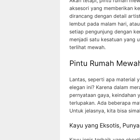
Akan tetapi, pintu rumah mew
aksesori yang memberikan k
dirancang dengan detail arti
lembut pada malam hari, ata
setiap pengunjung dengan k
menjadi satu kesatuan yang u
terlihat mewah.
Pintu Rumah Mewah
Lantas, seperti apa material
elegan ini? Karena dalam mer
pernyataan gaya, keindahan 
terlupakan. Ada beberapa mat
Untuk jelasnya, kita bisa sima
Kayu yang Eksotis, Puny
Kayu jenis terbaik yang eksot