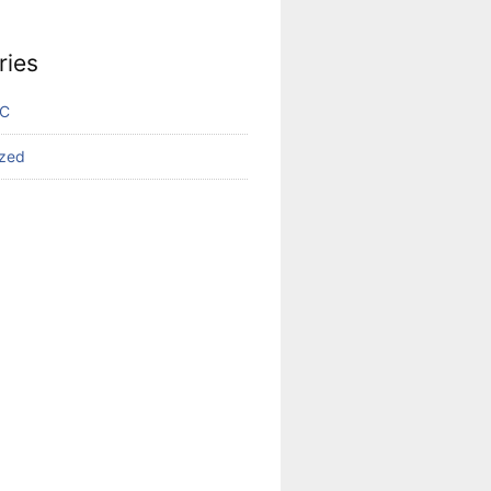
ries
VC
ized