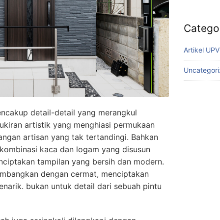
Catego
Artikel UP
Uncategor
ncakup detail-detail yang merangkul
ukiran artistik yang menghiasi permukaan
ngan artisan yang tak tertandingi. Bahkan
n kombinasi kaca dan logam yang disusun
nciptakan tampilan yang bersih dan modern.
rtimbangkan dengan cermat, menciptakan
narik. bukan untuk detail dari sebuah pintu