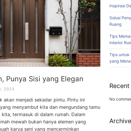
Inspirasi D
Solusi Pen
Ruang
Tips Memas
Interior R
Tips untuk
yang Mena
 Punya Sisi yang Elegan
Recent
, 2023
No commen
k akan menjadi sekadar pintu. Pintu ini
 yang menyambut kita dan mengundang tamu
 kita, termasuk di dalam rumah. Dalam
Archiv
rumah mewah bukan hanya elemen yang
ebuah karya seni yang mencerminkan