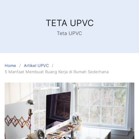
Skip
to
content
TETA UPVC
Teta UPVC
Home
Artikel UPVC
5 Manfaat Membuat Ruang Kerja di Rumah Sederhana