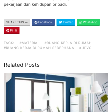
pekerjaan dan kehidupan pribadi.
SHARE THIS
Facebook
Twitter
WhatsApp
Pin It
TAGS:
#MATERIAL
#RUANG KERJA DI RUMAH
#RUANG KERJA DI RUMAH SEDERHANA
#UPVC
Related Posts