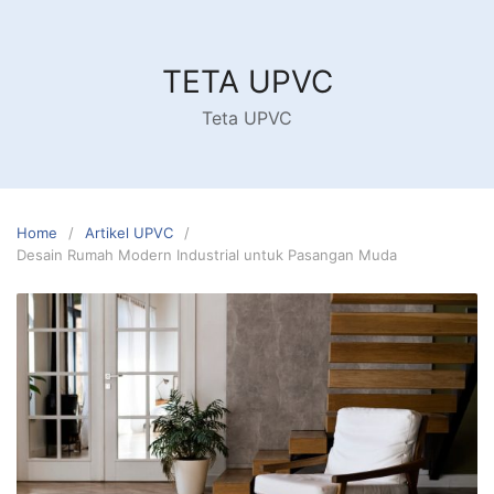
Skip
to
content
TETA UPVC
Teta UPVC
Home
Artikel UPVC
Desain Rumah Modern Industrial untuk Pasangan Muda