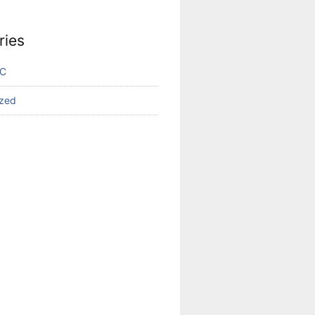
ries
VC
ized