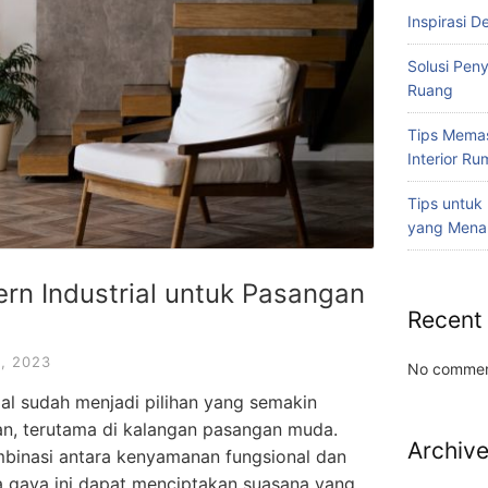
Inspirasi D
Solusi Pen
Ruang
Tips Memas
Interior R
Tips untuk
yang Mena
n Industrial untuk Pasangan
Recent
, 2023
No commen
al sudah menjadi pilihan yang semakin
an, terutama di kalangan pasangan muda.
Archiv
binasi antara kenyamanan fungsional dan
ya gaya ini dapat menciptakan suasana yang