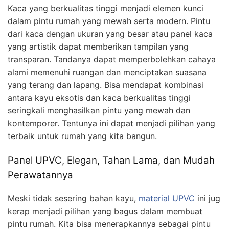
Kaca yang berkualitas tinggi menjadi elemen kunci
dalam pintu rumah yang mewah serta modern. Pintu
dari kaca dengan ukuran yang besar atau panel kaca
yang artistik dapat memberikan tampilan yang
transparan. Tandanya dapat memperbolehkan cahaya
alami memenuhi ruangan dan menciptakan suasana
yang terang dan lapang. Bisa mendapat kombinasi
antara kayu eksotis dan kaca berkualitas tinggi
seringkali menghasilkan pintu yang mewah dan
kontemporer. Tentunya ini dapat menjadi pilihan yang
terbaik untuk rumah yang kita bangun.
Panel UPVC, Elegan, Tahan Lama, dan Mudah
Perawatannya
Meski tidak sesering bahan kayu,
material UPVC
ini jug
kerap menjadi pilihan yang bagus dalam membuat
pintu rumah. Kita bisa menerapkannya sebagai pintu