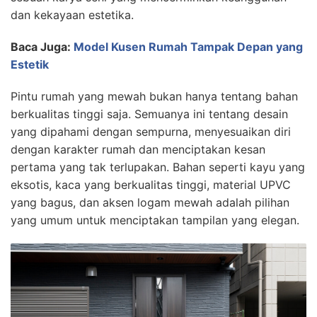
dan kekayaan estetika.
Baca Juga:
Model Kusen Rumah Tampak Depan yang
Estetik
Pintu rumah yang mewah bukan hanya tentang bahan
berkualitas tinggi saja. Semuanya ini tentang desain
yang dipahami dengan sempurna, menyesuaikan diri
dengan karakter rumah dan menciptakan kesan
pertama yang tak terlupakan. Bahan seperti kayu yang
eksotis, kaca yang berkualitas tinggi, material UPVC
yang bagus, dan aksen logam mewah adalah pilihan
yang umum untuk menciptakan tampilan yang elegan.