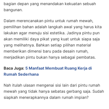
bagian depan yang menandakan kekuatan sebuah
bangunan.
Dalam merencanakan pintu untuk rumah mewah,
pemilihan bahan adalah langkah awal yang harus kita
lakukan agar menuju sisi estetika. Jadinya pintu pun
akan memiliki daya pikat yang kuat untuk siapa saja
yang melihatnya. Bahkan setiap pilihan material
memberikan dimensi baru pada desain rumah,
menjadikan pintu bukan hanya sebagai pembatas.
Baca Juga:
5 Manfaat Membuat Ruang Kerja di
Rumah Sederhana
Nah itulah ulasan mengenai sisi lain dari pintu rumah
mewah yang tidak hanya sebatas gerbang saja. Sudah
siapkah menerapkannya dalam rumah impian?