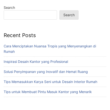
Search
Search
Recent Posts
Cara Menciptakan Nuansa Tropis yang Menyenangkan di
Rumah
Inspirasi Desain Kantor yang Profesional
Solusi Penyimpanan yang Inovatif dan Hemat Ruang
Tips Memasukkan Karya Seni untuk Desain Interior Rumah
Tips untuk Membuat Pintu Masuk Kantor yang Menarik