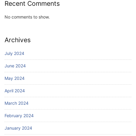
Recent Comments
No comments to show.
Archives
July 2024
June 2024
May 2024
April 2024
March 2024
February 2024
January 2024