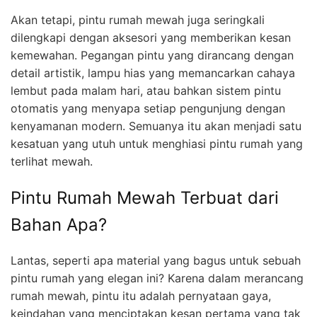
Akan tetapi, pintu rumah mewah juga seringkali
dilengkapi dengan aksesori yang memberikan kesan
kemewahan. Pegangan pintu yang dirancang dengan
detail artistik, lampu hias yang memancarkan cahaya
lembut pada malam hari, atau bahkan sistem pintu
otomatis yang menyapa setiap pengunjung dengan
kenyamanan modern. Semuanya itu akan menjadi satu
kesatuan yang utuh untuk menghiasi pintu rumah yang
terlihat mewah.
Pintu Rumah Mewah Terbuat dari
Bahan Apa?
Lantas, seperti apa material yang bagus untuk sebuah
pintu rumah yang elegan ini? Karena dalam merancang
rumah mewah, pintu itu adalah pernyataan gaya,
keindahan yang menciptakan kesan pertama yang tak