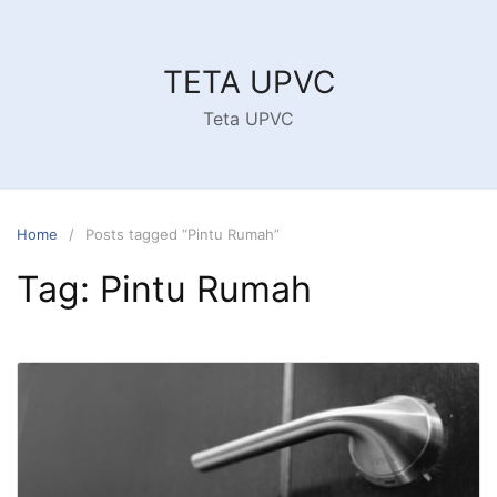
Skip
to
content
TETA UPVC
Teta UPVC
Home
Posts tagged “Pintu Rumah”
Tag:
Pintu Rumah