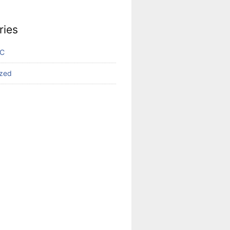
ries
VC
ized