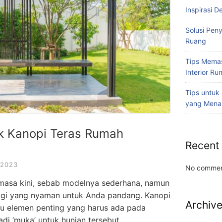
Inspirasi D
Solusi Pen
Ruang
Tips Memas
Interior R
Tips untuk
yang Mena
k Kanopi Teras Rumah
Recent
 2023
No commen
 masa kini, sebab modelnya sederhana, namun
nggi yang nyaman untuk Anda pandang. Kanopi
Archiv
tu elemen penting yang harus ada pada
di ‘muka’ untuk hunian tersebut.