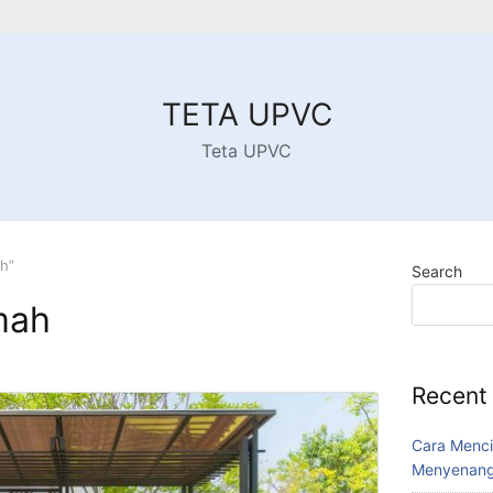
TETA UPVC
Teta UPVC
h”
Search
mah
Recent
Cara Menci
Menyenang