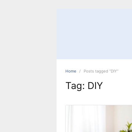
Skip
to
content
Home
Posts tagged “DIY”
Tag:
DIY