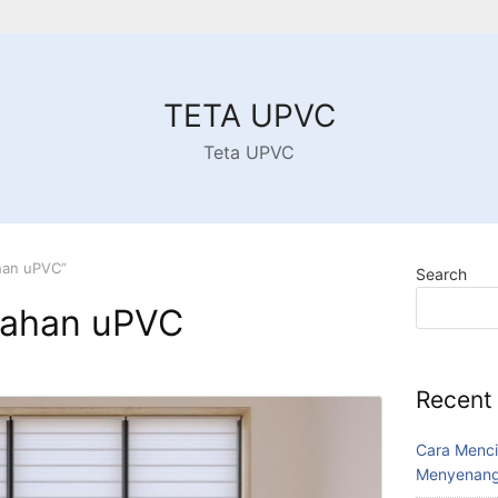
TETA UPVC
Teta UPVC
han uPVC”
Search
Bahan uPVC
Recent
Cara Menci
Menyenang