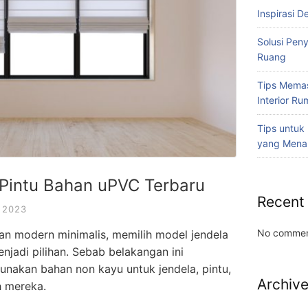
Inspirasi D
Solusi Pen
Ruang
Tips Memas
Interior R
Tips untuk
yang Mena
Pintu Bahan uPVC Terbaru
Recent
 2023
No commen
san modern minimalis, memilih model jendela
njadi pilihan. Sebab belakangan ini
nakan bahan non kayu untuk jendela, pintu,
Archiv
h mereka.