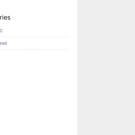
ries
VC
ized