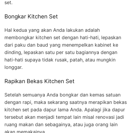
set.
Bongkar Kitchen Set
Hal kedua yang akan Anda lakukan adalah
membongkar kitchen set dengan hati-hati, lepaskan
dari paku dan baud yang menempelkan kabinet ke
dinding, lepaskan satu per satu bagiannya dengan
hati-hati supaya tidak rusak, patah, atau mungkin
longgar.
Rapikan Bekas Kitchen Set
Setelah semuanya Anda bongkar dan kemas satuan
dengan rapi, maka sekarang saatnya merapikan bekas
kitchen set pada dapur lama Anda. Apalagi jika dapur
tersebut akan menjadi tempat lain misal renovasi jadi
ruang makan dan sebagainya, atau juga orang lain
akan memakainya.