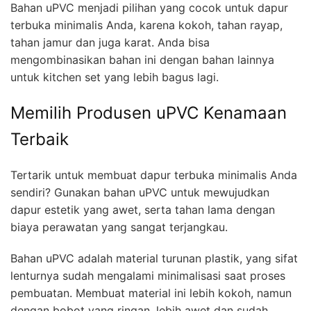
Bahan uPVC menjadi pilihan yang cocok untuk dapur
terbuka minimalis Anda, karena kokoh, tahan rayap,
tahan jamur dan juga karat. Anda bisa
mengombinasikan bahan ini dengan bahan lainnya
untuk kitchen set yang lebih bagus lagi.
Memilih Produsen uPVC Kenamaan
Terbaik
Tertarik untuk membuat dapur terbuka minimalis Anda
sendiri? Gunakan bahan uPVC untuk mewujudkan
dapur estetik yang awet, serta tahan lama dengan
biaya perawatan yang sangat terjangkau.
Bahan uPVC adalah material turunan plastik, yang sifat
lenturnya sudah mengalami minimalisasi saat proses
pembuatan. Membuat material ini lebih kokoh, namun
dengan bobot yang ringan, lebih awet dan sudah