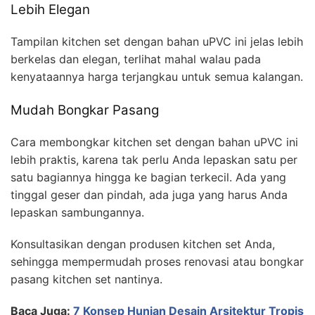
Lebih Elegan
Tampilan kitchen set dengan bahan uPVC ini jelas lebih
berkelas dan elegan, terlihat mahal walau pada
kenyataannya harga terjangkau untuk semua kalangan.
Mudah Bongkar Pasang
Cara membongkar kitchen set dengan bahan uPVC ini
lebih praktis, karena tak perlu Anda lepaskan satu per
satu bagiannya hingga ke bagian terkecil. Ada yang
tinggal geser dan pindah, ada juga yang harus Anda
lepaskan sambungannya.
Konsultasikan dengan produsen kitchen set Anda,
sehingga mempermudah proses renovasi atau bongkar
pasang kitchen set nantinya.
Baca Juga:
7 Konsep Hunian Desain Arsitektur Tropis