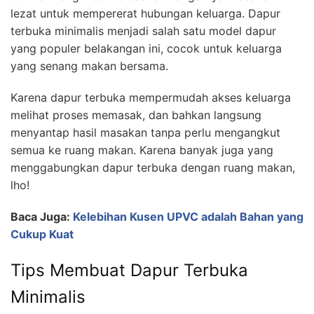
lezat untuk mempererat hubungan keluarga. Dapur
terbuka minimalis menjadi salah satu model dapur
yang populer belakangan ini, cocok untuk keluarga
yang senang makan bersama.
Karena dapur terbuka mempermudah akses keluarga
melihat proses memasak, dan bahkan langsung
menyantap hasil masakan tanpa perlu mengangkut
semua ke ruang makan. Karena banyak juga yang
menggabungkan dapur terbuka dengan ruang makan,
lho!
Baca Juga:
Kelebihan Kusen UPVC adalah Bahan yang
Cukup Kuat
Tips Membuat Dapur Terbuka
Minimalis