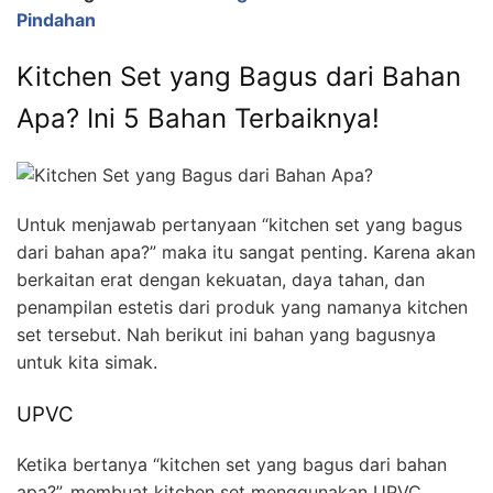
Pindahan
Kitchen Set yang Bagus dari Bahan
Apa? Ini 5 Bahan Terbaiknya!
Untuk menjawab pertanyaan “kitchen set yang bagus
dari bahan apa?” maka itu sangat penting. Karena akan
berkaitan erat dengan kekuatan, daya tahan, dan
penampilan estetis dari produk yang namanya kitchen
set tersebut. Nah berikut ini bahan yang bagusnya
untuk kita simak.
UPVC
Ketika bertanya “kitchen set yang bagus dari bahan
apa?”, membuat kitchen set menggunakan UPVC