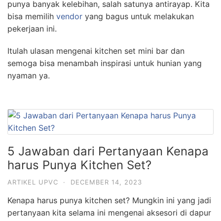
punya banyak kelebihan, salah satunya antirayap. Kita
bisa memilih
vendor
yang bagus untuk melakukan
pekerjaan ini.
Itulah ulasan mengenai kitchen set mini bar dan
semoga bisa menambah inspirasi untuk hunian yang
nyaman ya.
5 Jawaban dari Pertanyaan Kenapa
harus Punya Kitchen Set?
ARTIKEL UPVC
·
DECEMBER 14, 2023
Kenapa harus punya kitchen set? Mungkin ini yang jadi
pertanyaan kita selama ini mengenai aksesori di dapur