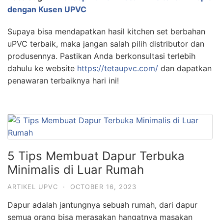
dengan Kusen UPVC
Supaya bisa mendapatkan hasil kitchen set berbahan
uPVC terbaik, maka jangan salah pilih distributor dan
produsennya. Pastikan Anda berkonsultasi terlebih
dahulu ke website
https://tetaupvc.com/
dan dapatkan
penawaran terbaiknya hari ini!
5 Tips Membuat Dapur Terbuka
Minimalis di Luar Rumah
ARTIKEL UPVC
·
OCTOBER 16, 2023
Dapur adalah jantungnya sebuah rumah, dari dapur
semua orang bisa merasakan hangatnya masakan