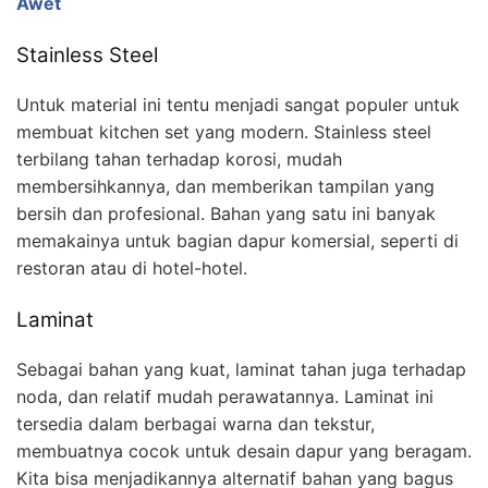
Awet
Stainless Steel
Untuk material ini tentu menjadi sangat populer untuk
membuat kitchen set yang modern. Stainless steel
terbilang tahan terhadap korosi, mudah
membersihkannya, dan memberikan tampilan yang
bersih dan profesional. Bahan yang satu ini banyak
memakainya untuk bagian dapur komersial, seperti di
restoran atau di hotel-hotel.
Laminat
Sebagai bahan yang kuat, laminat tahan juga terhadap
noda, dan relatif mudah perawatannya. Laminat ini
tersedia dalam berbagai warna dan tekstur,
membuatnya cocok untuk desain dapur yang beragam.
Kita bisa menjadikannya alternatif bahan yang bagus