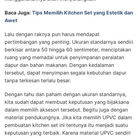
Baca Juga:
Tips Memilih Kitchen Set yang Estetik dan
Awet
Lalu dengan raknya pun harus mendapat
pertimbangan yang penting. Ukuran standarnya sendiri
berkisar antara 50 hingga 60 sentimeter, menciptakan
ruang yang memadai untuk penyimpanan peralatan
dapur dan bahan makanan. Dengan kedalaman
tersebut, dapat menyimpan segala kebutuhan dapur
tanpa terkesan terlalu besar.
Dengan tahu dan paham dengan ukuran standarnya,
kita sudah dapat membuat keputusan yang bijaksana
dalam memilih aksesori tersebut. Begitu juga dengan
material pendukungnya. Jika kita memilih UPVC dalam
pembuatan kitchen set ini tentunya itu menjadi suatu
keputusan yang terbaik. Karena material UPVC sendiri