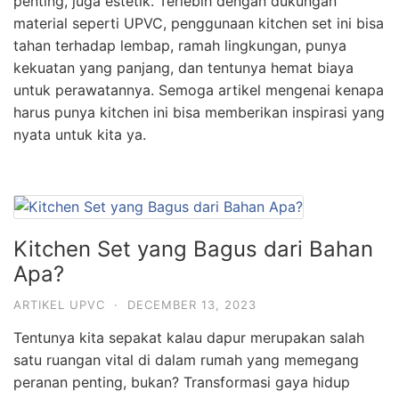
penting, juga estetik. Terlebih dengan dukungan
material seperti UPVC, penggunaan kitchen set ini bisa
tahan terhadap lembap, ramah lingkungan, punya
kekuatan yang panjang, dan tentunya hemat biaya
untuk perawatannya. Semoga artikel mengenai kenapa
harus punya kitchen ini bisa memberikan inspirasi yang
nyata untuk kita ya.
Kitchen Set yang Bagus dari Bahan
Apa?
ARTIKEL UPVC
·
DECEMBER 13, 2023
Tentunya kita sepakat kalau dapur merupakan salah
satu ruangan vital di dalam rumah yang memegang
peranan penting, bukan? Transformasi gaya hidup