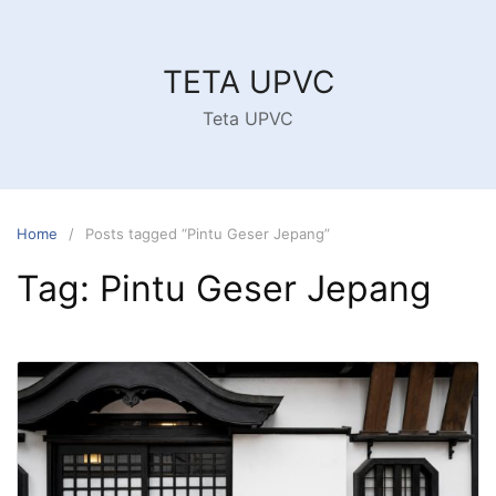
Skip
to
content
TETA UPVC
Teta UPVC
Home
Posts tagged “Pintu Geser Jepang”
Tag:
Pintu Geser Jepang