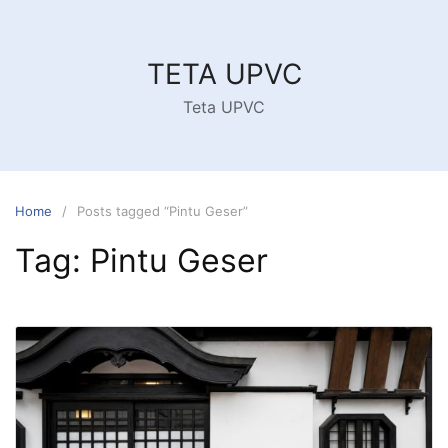
Skip
to
content
TETA UPVC
Teta UPVC
Home
Posts tagged “Pintu Geser”
Tag:
Pintu Geser