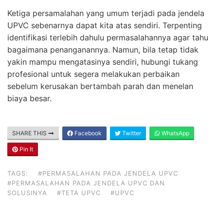
Ketiga persamalahan yang umum terjadi pada jendela
UPVC sebenarnya dapat kita atas sendiri. Terpenting
identifikasi terlebih dahulu permasalahannya agar tahu
bagaimana penanganannya. Namun, bila tetap tidak
yakin mampu mengatasinya sendiri, hubungi tukang
profesional untuk segera melakukan perbaikan
sebelum kerusakan bertambah parah dan menelan
biaya besar.
SHARE THIS
Facebook
Twitter
WhatsApp
Pin It
TAGS:
#PERMASALAHAN PADA JENDELA UPVC
#PERMASALAHAN PADA JENDELA UPVC DAN
SOLUSINYA
#TETA UPVC
#UPVC