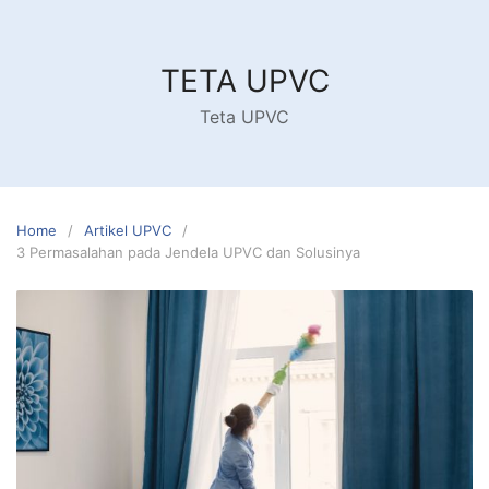
Skip
to
content
TETA UPVC
Teta UPVC
Home
Artikel UPVC
3 Permasalahan pada Jendela UPVC dan Solusinya