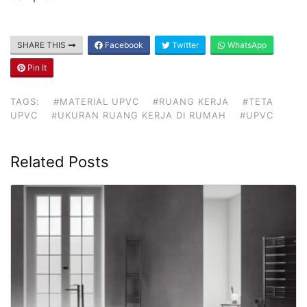
SHARE THIS
Facebook
Twitter
WhatsApp
Pin It
TAGS:
#MATERIAL UPVC
#RUANG KERJA
#TETA
UPVC
#UKURAN RUANG KERJA DI RUMAH
#UPVC
Related Posts